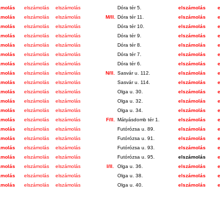
ámolás
elszámolás
elszámolás
Dóra tér 5.
elszámolás
ámolás
elszámolás
elszámolás
M/II.
Dóra tér 11.
elszámolás
ámolás
elszámolás
elszámolás
Dóra tér 10.
elszámolás
ámolás
elszámolás
elszámolás
Dóra tér 9.
elszámolás
ámolás
elszámolás
elszámolás
Dóra tér 8.
elszámolás
ámolás
elszámolás
elszámolás
Dóra tér 7.
elszámolás
ámolás
elszámolás
elszámolás
Dóra tér 6.
elszámolás
ámolás
elszámolás
elszámolás
N/II.
Sasvár u. 112.
elszámolás
ámolás
elszámolás
elszámolás
Sasvár u. 114.
elszámolás
ámolás
elszámolás
elszámolás
Olga u. 30.
elszámolás
ámolás
elszámolás
elszámolás
Olga u. 32.
elszámolás
ámolás
elszámolás
elszámolás
Olga u. 34.
elszámolás
ámolás
elszámolás
elszámolás
F/II.
Mátyásdomb tér 1.
elszámolás
ámolás
elszámolás
elszámolás
Futórózsa u. 89.
elszámolás
ámolás
elszámolás
elszámolás
Futórózsa u. 91.
elszámolás
ámolás
elszámolás
elszámolás
Futórózsa u. 93.
elszámolás
ámolás
elszámolás
elszámolás
Futórózsa u. 95.
elszámolás
ámolás
elszámolás
elszámolás
I/II.
Olga u. 36.
elszámolás
ámolás
elszámolás
elszámolás
Olga u. 38.
elszámolás
ámolás
elszámolás
elszámolás
Olga u. 40.
elszámolás