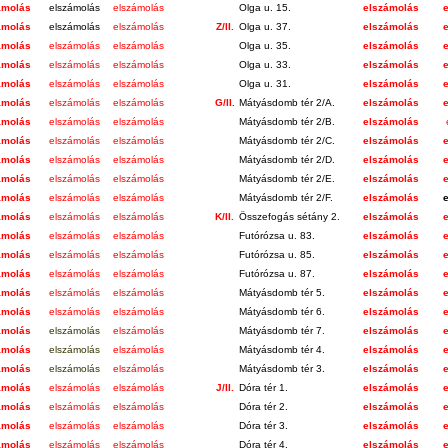
ámolás
elszámolás
elszámolás
Olga u. 15.
elszámolás
ámolás
elszámolás
elszámolás
Z/II.
Olga u. 37.
elszámolás
ámolás
elszámolás
elszámolás
Olga u. 35.
elszámolás
ámolás
elszámolás
elszámolás
Olga u. 33.
elszámolás
ámolás
elszámolás
elszámolás
Olga u. 31.
elszámolás
ámolás
elszámolás
elszámolás
G/II.
Mátyásdomb tér 2/A.
elszámolás
ámolás
elszámolás
elszámolás
Mátyásdomb tér 2/B.
elszámolás
ámolás
elszámolás
elszámolás
Mátyásdomb tér 2/C.
elszámolás
ámolás
elszámolás
elszámolás
Mátyásdomb tér 2/D.
elszámolás
ámolás
elszámolás
elszámolás
Mátyásdomb tér 2/E.
elszámolás
ámolás
elszámolás
elszámolás
Mátyásdomb tér 2/F.
elszámolás
ámolás
elszámolás
elszámolás
K/II.
Összefogás sétány 2.
elszámolás
ámolás
elszámolás
elszámolás
Futórózsa u. 83.
elszámolás
ámolás
elszámolás
elszámolás
Futórózsa u. 85.
elszámolás
ámolás
elszámolás
elszámolás
Futórózsa u. 87.
elszámolás
ámolás
elszámolás
elszámolás
Mátyásdomb tér 5.
elszámolás
ámolás
elszámolás
elszámolás
Mátyásdomb tér 6.
elszámolás
ámolás
elszámolás
elszámolás
Mátyásdomb tér 7.
elszámolás
ámolás
elszámolá
s
elszámolás
Mátyásdomb tér 4.
elszámolás
ámolás
elszámolás
elszámolás
Mátyásdomb tér 3.
elszámolás
ámolás
elszámolás
elszámolás
J/II.
Dóra tér 1.
elszámolás
ámolás
elszámolás
elszámolás
Dóra tér 2.
elszámolás
ámolás
elszámolás
elszámolás
Dóra tér 3.
elszámolás
ámolás
elszámolás
elszámolás
Dóra tér 4.
elszámolás