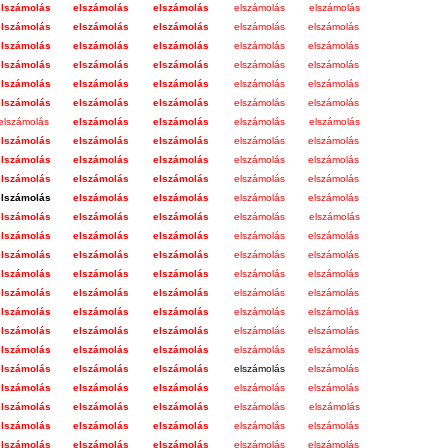
elszámolás
elszámolás
elszámolás
elszámolás
elszámolás
elszámolás
elszámolás
elszámolás
elszámolás
elszámolás
elszámolás
elszámolás
elszámolás
elszámolás
elszámolás
elszámolás
elszámolás
elszámolás
elszámolás
elszámolás
elszámolás
elszámolás
elszámolás
elszámolás
elszámolás
elszámolás
elszámolás
elszámolás
elszámolás
elszámo
lás
elszámolás
elszámolás
elszámolás
elszámolás
elszámolás
elszámolás
elszámolás
elszámolás
elszámolás
elszámolás
elszámolás
elszámolás
elszámolás
elszámolás
elszámolás
elszámolás
elszámolás
elszámolás
elszámolás
elszámolás
elszámolás
elszámolás
elszámolás
elszámolás
elszámolás
elszámolás
elszámolás
elszámolás
elszámolás
elszámolás
elszámolás
elszámolás
elszámolás
elszámolás
elszámolás
elszámolás
elszámolás
elszámolás
elszámolás
elszámolás
elszámolás
elszámolás
elszámolás
elszámolás
elszámolás
elszámolás
elszámolás
elszámolás
elszámolás
elszámolás
elszámolás
elszámolás
elszámolás
elszámolás
elszámolás
elszámolás
elszámolás
elszámolás
elszámolás
elszámolás
elszámolás
elszámolás
elszámolás
elszámolás
elszámolás
elszámolás
elszámolás
elszámolás
elszámolás
elszámolás
elszámolás
elszámolás
elszámolás
elszámolás
elszámolás
elszámolás
elszámolás
elszámolás
elszámolás
elszámolás
elszámolás
elszámolás
elszámolás
elszámolás
elszámolás
elszámolás
elszámolás
elszámolás
elszámolás
elszámolás