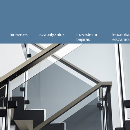
hírlevelek
szabályzatok
tűzvédelmi
lépcsőhá
bejárás
elszámol