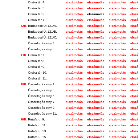
Orsika tér 4.
elszámolás
elszámolás
elszámolás
elsz
Orsika tér 3.
elszámolás
elszámolás
elszámolás
elsz
Orsika tér 2.
elszámolás
elszámolás
elszámolás
elsz
Orsika tér 1.
elszámolás
elszámolás
elszámolás
elsz
C/II.
Budapesti Út 121/A.
elszámolás
elszámolás
elszámolás
elsz
Budapesti Út 121/B.
elszámolás
elszámolás
elszámolás
elsz
Budapesti Út 121/C.
elszámolás
elszámolás
elszámolás
elsz
Összefogás stny 4.
elszámolás
elszámolás
elszámolás
elsz
Összefogás stny 6.
elszámolás
elszámolás
elszámolás
elsz
E/II.
Orsika tér 7.
elszámolás
elszámolás
elszámolás
elsz
Orsika tér 8.
elszámolás
elszámolás
elszámolás
elsz
Orsika tér 9.
elszámolás
elszámolás
elszámolás
elsz
Orsika tér 10.
elszámolás
elszámolás
elszámolás
elsz
Orsika tér 11.
elszámolás
elszámolás
elszámolás
elsz
D/II.
Összefogás stny 1.
elszámolás
elszámolás
elszámolás
elsz
Összefogás stny 3.
elszámolás
elszámolás
elszámolás
elsz
Összefogás stny 5.
elszámolás
elszámolás
elszámolás
elsz
Összefogás stny 7.
elszámolás
elszámolás
elszámolás
elsz
Összefogás stny 9.
elszámolás
elszámolás
elszámolás
elsz
Összefogás stny 11.
elszámolás
elszámolás
elszámolás
elsz
H/II.
Rutafa u. 9.
elszámolás
elszámolás
elszámolás
elsz
Rutafa u. 11.
elszámolás
elszámolás
elszámolás
elsz
Rutafa u. 13.
elszámolás
elszámolás
elszámolás
elsz
Rutafa u. 15.
elszámolás
elszámolás
elszámolás
elsz