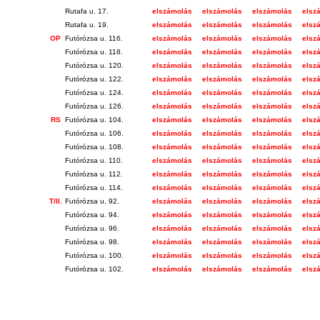
Rutafa u. 17.
elszámolás
elszámolás
elszámolás
elsz
Rutafa u. 19.
elszámolás
elszámolás
elszámolás
elsz
OP
Futórózsa u. 116.
elszámolás
elszámolás
elszámolás
elsz
Futórózsa u. 118.
elszámolás
elszámolás
elszámolás
elsz
Futórózsa u. 120.
elszámolás
elszámolás
elszámolás
elsz
Futórózsa u. 122.
elszámolás
elszámolás
elszámolás
elsz
Futórózsa u. 124.
elszámolás
elszámolás
elszámolás
elsz
Futórózsa u. 126.
elszámolás
elszámolás
elszámolás
elsz
RS
Futórózsa u. 104.
elszámolás
elszámolás
elszámolás
elsz
Futórózsa u. 106.
elszámolás
elszámolás
elszámolás
elsz
Futórózsa u. 108.
elszámolás
elszámolás
elszámolás
elsz
Futórózsa u. 110.
elszámolás
elszámolás
elszámolás
elsz
Futórózsa u. 112.
elszámolás
elszámolás
elszámolás
elsz
Futórózsa u. 114.
elszámolás
elszámolás
elszámolás
elsz
T/II.
Futórózsa u. 92.
elszámolás
elszámolás
elszámolás
elsz
Futórózsa u. 94.
elszámolás
elszámolás
elszámolás
elsz
Futórózsa u. 96.
elszámolás
elszámolás
elszámolás
elsz
Futórózsa u. 98.
elszámolás
elszámolás
elszámolás
elsz
Futórózsa u. 100.
elszámolás
elszámolás
elszámolás
elsz
Futórózsa u. 102.
elszámolás
elszámolás
elszámolás
elsz