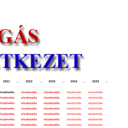
2021
...
2022
...
2023
...
2024
...
2025
...
elszámolás
elszámolás
elszámolás
elszámolás
elszámolás
elszámolás
elszámolás
elszámolás
elszámolás
elszámolás
elszámolás
elszámolás
elszámolás
elszámolás
elszámolás
lsz
ám
olás
elszámolás
elszámolás
elszámolás
elszámolás
elszámolás
elszámolás
elszámolás
elszámolás
elszámolás
elszámolás
elszámolás
elszámolás
elszámolás
elszámolás
elszámolás
elszámolás
elszámolás
elszámolás
elszámolás