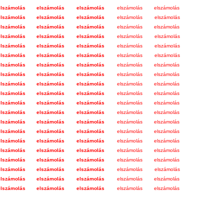
elszámolás
elszámolás
elszámolás
elszámolás
elszámolás
elszámolás
elszámolás
elszámolás
elszámolás
elszámolás
elszámolás
elszámolás
elszámolás
elszámolás
elszámolás
elszámolás
elszámolás
elszámolás
elszámolás
elszámolás
elszámolás
elszámolás
elszámolás
elszámolás
elszámolás
elszámolás
elszámolás
elszámolás
elszámolás
elszámolás
elszámolás
elszámolás
elszámolás
elszámolás
elszámolás
elszámolás
elszámolás
elszámolás
elszámolás
elszámolás
elszámolás
elszámolás
elszámolás
elszámolás
elszámolás
elszámolás
elszámolás
elszámolás
elszámolás
elszámolás
elszámolás
elszámolás
elszámolás
elszámolás
elszámolás
elszámolás
elszámolás
elszámolás
elszámolás
elszámolás
elszámolás
elszámolás
elszámolás
elszámolás
elszámolás
elszámolás
elszámolás
elszámolás
elszámolás
elszámolás
elszámolás
elszámolás
elszámolás
elszámolás
elszámolás
elszámolás
elszámolás
elszámolás
elszámolás
elszámolás
elszámolás
elszámolás
elszámolás
elszámolás
elszámolás
elszámolás
elszámolás
elszámolás
elszámolás
elszámolás
elszámolás
elszámolás
elszámolás
elszámolás
elszámolás
elszámolás
elszámolás
elszámolás
elszámolás
elszámolás