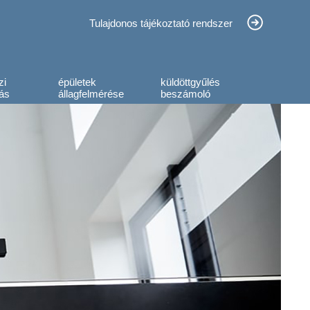
Tulajdonos tájékoztató rendszer
zi
épületek
küldöttgyűlés
ás
állagfelmérése
beszámoló