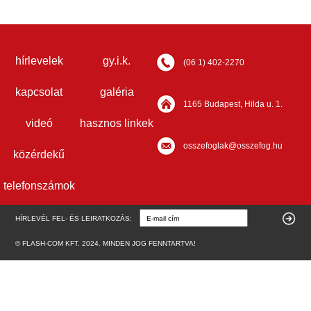
hírlevelek
gy.i.k.
(06 1) 402-2270
kapcsolat
galéria
1165 Budapest, Hilda u. 1.
videó
hasznos linkek
osszefoglak@osszefog.hu
közérdekű
telefonszámok
HÍRLEVÉL FEL- ÉS LEIRATKOZÁS:
© FLASH-COM KFT. 2024. MINDEN JOG FENNTARTVA!