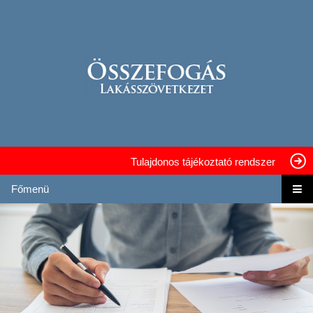
Tulajdonos tájékoztató rendszer
Főmenü