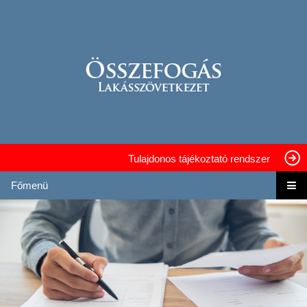
Tulajdonos tájékoztató rendszer
Főmenü