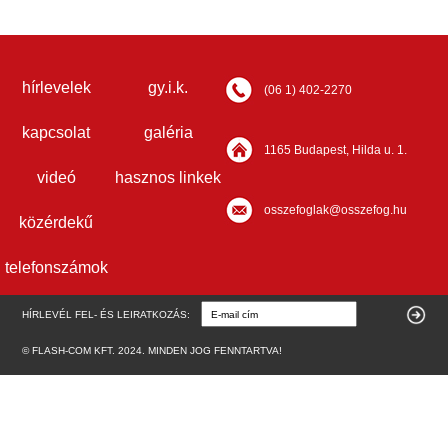
hírlevelek
gy.i.k.
(06 1) 402-2270
kapcsolat
galéria
1165 Budapest, Hilda u. 1.
videó
hasznos linkek
osszefoglak@osszefog.hu
közérdekű
telefonszámok
HÍRLEVÉL FEL- ÉS LEIRATKOZÁS:
© FLASH-COM KFT. 2024. MINDEN JOG FENNTARTVA!