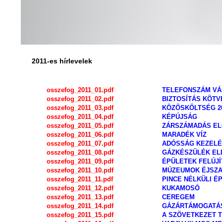
2011-es hírlevelek
osszefog_2011_01.pdf
TELEFONSZÁM VÁ
osszefog_2011_02.pdf
BIZTOSÍTÁS KÖT
osszefog_2011_03.pdf
KÖZÖSKÖLTSÉG 2
osszefog_2011_04.pdf
KÉPÚJSÁG
osszefog_2011_05.pdf
ZÁRSZÁMADÁS EL
osszefog_2011_06.pdf
MARADÉK VÍZ
osszefog_2011_07.pdf
ADÓSSÁG KEZEL
osszefog_2011_08.pdf
GÁZKÉSZÜLÉK EL
osszefog_2011_09.pdf
ÉPÜLETEK FELÚJ
osszefog_2011_10.pdf
MÚZEUMOK ÉJSZ
osszefog_2011_11.pdf
PINCE NÉLKÜLI É
osszefog_2011_12.pdf
KUKAMOSÓ
osszefog_2011_13.pdf
CEREGEM
osszefog_2011_14.pdf
GÁZÁRTÁMOGATÁ
osszefog_2011_15.pdf
A SZÖVETKEZET 