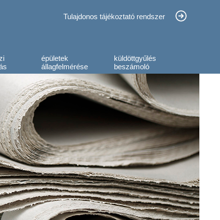
Tulajdonos tájékoztató rendszer
zi
épületek
küldöttgyűlés
ás
állagfelmérése
beszámoló