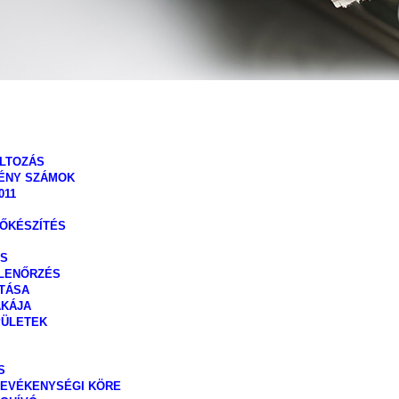
LTOZÁS
VÉNY SZÁMOK
011
ŐKÉSZÍTÉS
ÉS
LENŐRZÉS
ÍTÁSA
AKÁJA
PÜLETEK
S
TEVÉKENYSÉGI KÖRE