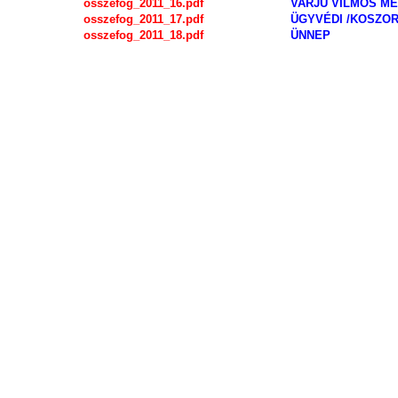
osszefog_2011_16.pdf
VARJU VILMOS M
osszefog_2011_17.pdf
ÜGYVÉDI /KOSZOR
osszefog_2011_18.pdf
ÜNNEP