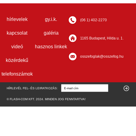
hírlevelek
gy.i.k.
(06 1) 402-2270
kapcsolat
galéria
1165 Budapest, Hilda u. 1.
videó
hasznos linkek
osszefoglak@osszefog.hu
közérdekű
telefonszámok
HÍRLEVÉL FEL- ÉS LEIRATKOZÁS:
© FLASH-COM KFT. 2024. MINDEN JOG FENNTARTVA!