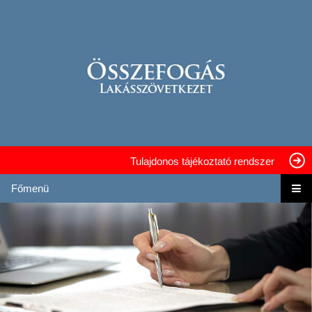
Tulajdonos tájékoztató rendszer
Főmenü