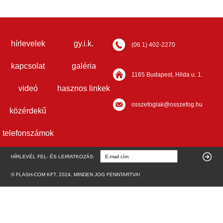
hírlevelek
gy.i.k.
(06 1) 402-2270
kapcsolat
galéria
1165 Budapest, Hilda u. 1.
videó
hasznos linkek
osszefoglak@osszefog.hu
közérdekű
telefonszámok
HÍRLEVÉL FEL- ÉS LEIRATKOZÁS:
© FLASH-COM KFT. 2024. MINDEN JOG FENNTARTVA!