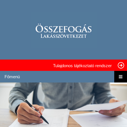
Tulajdonos tájékoztató rendszer
Főmenü