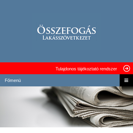
Tulajdonos tájékoztató rendszer
Főmenü