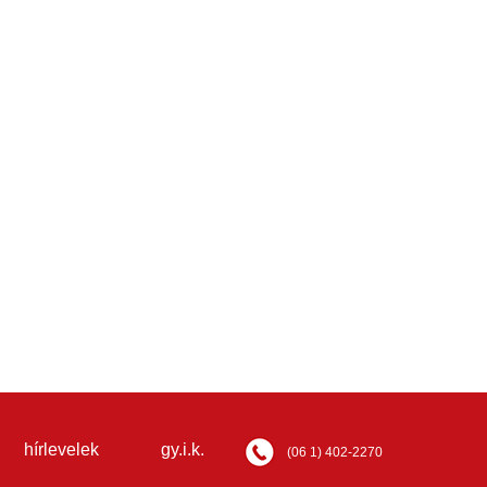
hírlevelek
gy.i.k.
(06 1) 402-2270