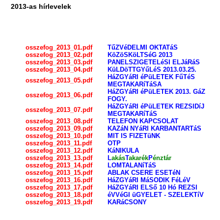
2013-as hírlevelek
osszefog_2013_01.pdf
TűZVéDELMI OKTATáS
osszefog_2013_02.pdf
KöZöSKöLTSéG 2013
osszefog_2013_03.pdf
PANELSZIGETELéSI ELJáRáS
osszefog_2013_04.pdf
KüLDöTTGYűLéS 2013.03.25.
HáZGYáRI éPüLETEK FűTéS
osszefog_2013_05.pdf
MEGTAKARíTáSA
HáZGYáRI éPüLETEK 2013. GáZ
osszefog_2013_06.pdf
FOGY.
HáZGYáRI éPüLETEK REZSIDíJ
osszefog_2013_07.pdf
MEGTAKARíTáS
osszefog_2013_08.pdf
TELEFON KAPCSOLAT
osszefog_2013_09.pdf
KAZáN NYáRI KARBANTARTáS
osszefog_2013_10.pdf
MIT IS FIZETüNK
osszefog_2013_11.pdf
OTP
osszefog_2013_12.pdf
KáNIKULA
osszefog_2013_13.pdf
L
akás
T
akarék
P
énztár
osszefog_2013_14.pdf
LOMTALANíTáS
osszefog_2013_15.pdf
ABLAK CSERE ESETéN
osszefog_2013_16.pdf
HáZGYáRI MáSODIK FéLéV
osszefog_2013_17.pdf
HáZGYáRI ELSő 10 Hó REZSI
osszefog_2013_18.pdf
éVVéGI üGYELET - SZELEKTíV
osszefog_2013_19.pdf
KARáCSONY