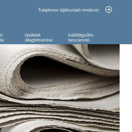
Tulajdonos tájékoztató rendszer
zi
épületek
küldöttgyűlés
ás
állagfelmérése
beszámoló