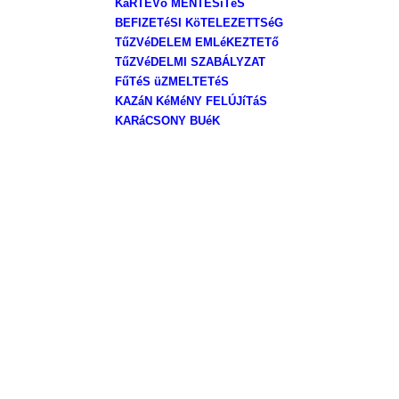
KáRTEVő MENTESíTéS
BEFIZETéSI KöTELEZETTSéG
TűZVéDELEM EMLéKEZTETő
TűZVéDELMI SZABÁLYZAT
FűTéS üZME
LTETéS
KAZáN KéMéNY FELÚJíTáS
KARáCSONY BUéK