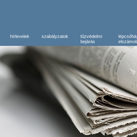
hírlevelek
szabályzatok
tűzvédelmi
lépcsőhá
bejárás
elszámol