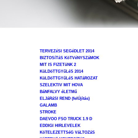
TERVEZéSI SEGéDLET 2014
BIZTOSíTáS KöTVéNYSZáMOK
MIT IS FIZETüNK 2
KüLDöTTGYűLéS 2014
KüLDöTTGYűLéS HATáROZAT
SZELEKTIV MIT HOVA
BáNFALVY éLETMű
ELJáRáSI REND (felÚjítás)
GALAMB
STROKE
DAEVOO FSO TRUCK 1.9 D
EDDIGI HIRLEVELEK
KöTELEZETTSéG VáLTOZáS