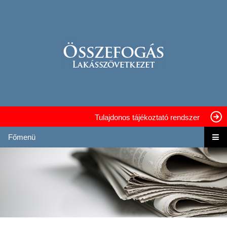
Tulajdonos tájékoztató rendszer
Főmenü