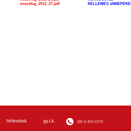
osszefog_2012_27.pdf
KELLEMES üNNEPEKE
hírlevelek
gy.i.k.
(06 1) 402-2270