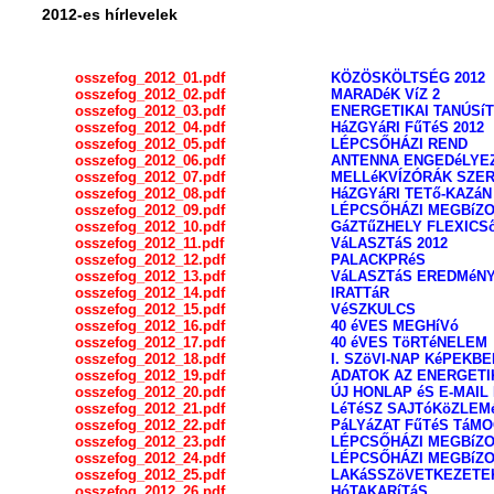
2012-es hírlevelek
osszefog_2012_01.pdf
KÖZÖSKÖLTSÉG 2012
osszefog_2012_02.pdf
MARADéK VíZ 2
osszefog_2012_03.pdf
ENERGETIKAI TANÚSí
osszefog_2012_04.pdf
HáZGYáRI FűTéS 2012
osszefog_2012_05.pdf
LÉPCSŐHÁZI REND
osszefog_2012_06.pdf
ANTENNA ENGEDéLYE
osszefog_2012_07.pdf
MELLéKVÍZÓRÁK SZE
osszefog_2012_08.pdf
HáZGYáRI TETő-KAZáN
osszefog_2012_09.pdf
LÉPCSŐHÁZI MEGBíZO
osszefog_2012_10.pdf
GáZTűZHELY FLEXICS
osszefog_2012_11.pdf
VáLASZTáS 2012
osszefog_2012_12.pdf
PALACKPRéS
osszefog_2012_13.pdf
VáLASZTáS EREDMéN
osszefog_2012_14.pdf
IRATTáR
osszefog_2012_15.pdf
VéSZKULCS
osszefog_2012_16.pdf
40 éVES MEGHíVó
osszefog_2012_17.pdf
40 éVES TöRTéNELEM
osszefog_2012_18.pdf
I. SZöVI-NAP KéPEKBE
osszefog_2012_19.pdf
ADATOK AZ ENERGETI
osszefog_2012_20.pdf
ÚJ HONLAP éS E-MAIL
osszefog_2012_21.pdf
LéTéSZ SAJTóKöZLE
osszefog_2012_22.pdf
PáLYáZAT FűTéS TáM
osszefog_2012_23.pdf
LÉPCSŐHÁZI MEGBíZOT
osszefog_2012_24.pdf
LÉPCSŐHÁZI MEGBíZO
osszefog_2012_25.pdf
LAKáSSZöVETKEZETE
osszefog_2012_26.pdf
HóTAKARíTáS