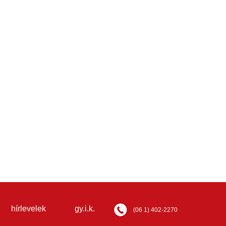
hírlevelek
gy.i.k.
(06 1) 402-2270