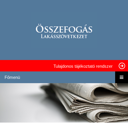
Tulajdonos tájékoztató rendszer
Főmenü