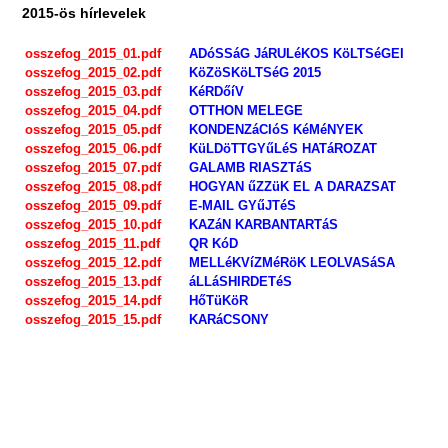
2015-ös hírlevelek
osszefog_2015_01.pdf
ADóSSáG JáRULéKOS KöLTSéGEI
osszefog_2015_02.pdf
KöZöSKöLTSéG 2015
osszefog_2015_03.pdf
KéRDőíV
osszefog_2015_04.pdf
OTTHON MELEGE
osszefog_2015_05.pdf
KONDENZáCIóS KéMéNYEK
osszefog_2015_06.pdf
KüLDöTTGYűLéS HATáROZAT
osszefog_2015_07.pdf
GALAMB RIASZTáS
osszefog_2015_08.pdf
HOGYAN űZZüK EL A DARAZSAT
osszefog_2015_09.pdf
E-MAIL GYűJTéS
osszefog_2015_10.pdf
KAZáN KARBANTARTáS
osszefog_2015_11.pdf
QR KóD
osszefog_2015_12.pdf
MELLéKVíZMéRöK LEOLVASáSA
osszefog_2015_13.pdf
áLLáSHIRDETéS
osszefog_2015_14.pdf
HőTüKöR
o
sszefog_2015_15.pdf
KARáCSONY