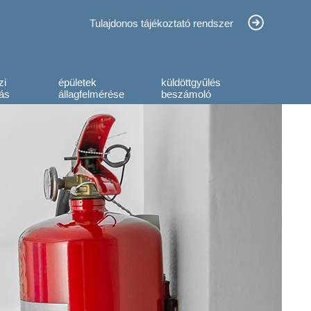
Tulajdonos tájékoztató rendszer
zi
épületek
küldöttgyűlés
ás
állagfelmérése
beszámoló