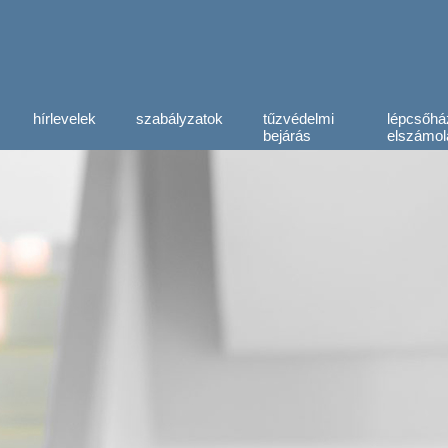
hírlevelek
szabályzatok
tűzvédelmi
lépcsőhá
bejárás
elszámol