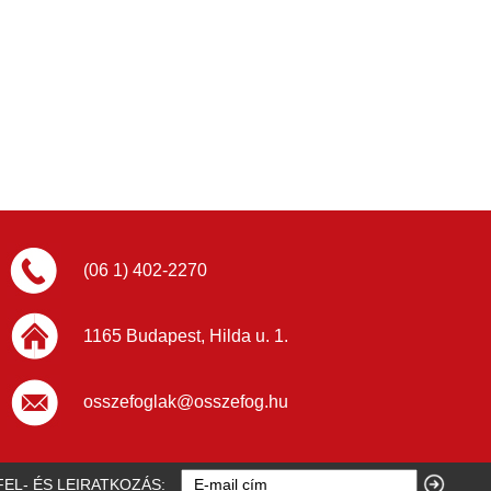
(06 1) 402-2270
1165 Budapest, Hilda u. 1.
osszefoglak@osszefog.hu
FEL- ÉS LEIRATKOZÁS: