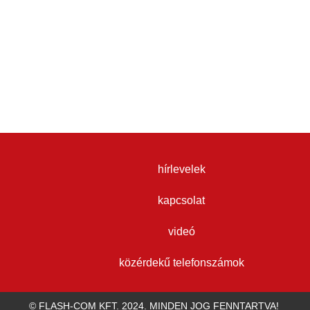
hírlevelek
kapcsolat
videó
közérdekű telefonszámok
© FLASH-COM KFT. 2024. MINDEN JOG FENNTARTVA!