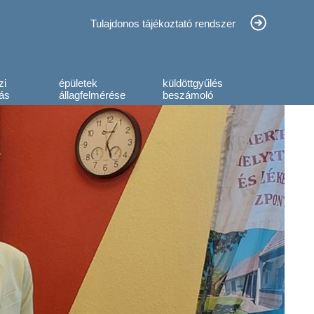
Tulajdonos tájékoztató rendszer
zi
épületek
küldöttgyűlés
ás
állagfelmérése
beszámoló