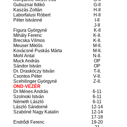
Gubuznai Ildikó
G-II
Kaszás Zoltán
H-II
Laborfalusi Róbert
H-II
Péter Istvánné
I-II
J-II
Figura Györgyné
K-II
Mihály Ferenc
K-II.
Brecska Vilmos
K-II.
Meuser Miklós
M-II.
Kovácsné Puskás Márta
M-II.
Mohl Antal
N-II.
Muck András
OP
Sándor István
OP
Dr. Draskóczy István
T-II.
Csontos Péter
V-II.
Scehilinger Györgyné
Z-II.
OND-VEZÉR
Dr Ménes András
6-11
Szolnoki István
6-11
Németh László
6-11
László Sándorné
12-14
Szabóné Nagy Katalin
12-14
17-18
Endrődi Ferenc
19-20