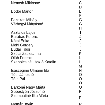
Németh Miklósné
C
D
Bodor Márton
E
F
Fazekas Mihály
G
Várhegyi Mátyásné
G
H
Asztalos Lajos
I
Barabás Ferenc
J
Kátai Erika
J
Mohl Gergely
J
Budai Tibor
J
Szűcs Zsuzsanna
K
Oláh Ferenc
L
Szabolcsiné László Katalin
L
M
Isaszeginé Ulmann Ida
N
Tóth Jánosné
O
Tóth Pál
O
O
Barkóné Nagy Márta
O
Sebestyén Józsefné
P
Szombatiné Ilku Mária
P
Molnár István
R