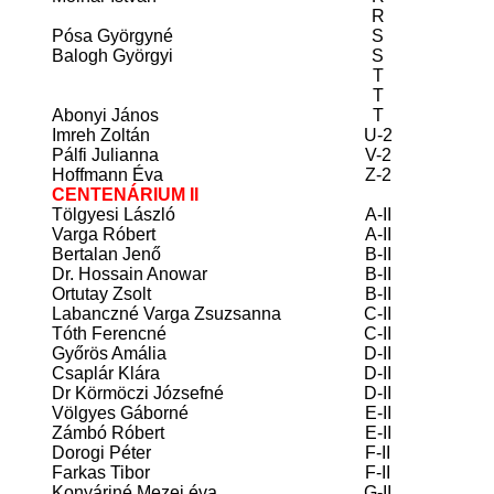
R
Pósa Györgyné
S
Balogh Györgyi
S
T
T
Abonyi János
T
Imreh Zoltán
U-2
Pálfi Julianna
V-2
Hoffmann Éva
Z-2
CENTENÁRIUM II
Tölgyesi László
A-II
Varga Róbert
A-II
Bertalan Jenő
B-II
Dr. Hossain Anowar
B-II
Ortutay Zsolt
B-II
Labanczné Varga Zsuzsanna
C-II
Tóth Ferencné
C-II
Győrös Amália
D-II
Csaplár Klára
D-II
Dr Körmöczi Józsefné
D-II
Völgyes Gáborné
E-II
Zámbó Róbert
E-II
Dorogi Péter
F-II
Farkas Tibor
F-II
Konyáriné Mezei éva
G-II