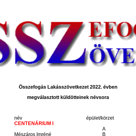
Összefogás Lakásszövetkezet 2022. évben
megválasztott küldötteinek névsora
név
épület/körzet
CENTENÁRIUM I
A
Mészáros Imréné
B