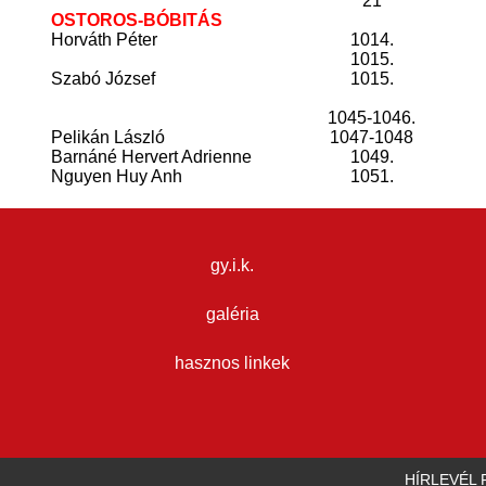
21
OSTOROS-BÓBITÁS
Horváth Péter
1014.
1015.
Szabó József
1015.
1045-1046.
Pelikán László
1047-1048
Barnáné Hervert Adrienne
1049.
Nguyen Huy Anh
1051.
gy.i.k.
galéria
hasznos linkek
HÍRLEVÉL 