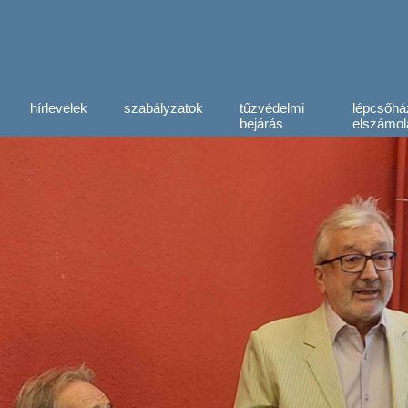
hírlevelek
szabályzatok
tűzvédelmi
lépcsőhá
bejárás
elszámol