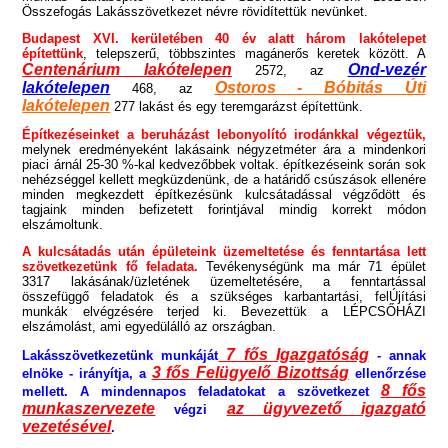
Összefogás Lakásszövetkezet névre rövidítettük nevünket.
Budapest XVI. kerületében 40 év alatt három lakótelepet
építettünk
, telepszerű, többszintes magánerős keretek között. A
Centenárium lakótelepen
Ond-vezér
2572, az
lakótelepen
Ostoros - Bóbitás Úti
468, az
lakótelepen
277
lakást és egy teremgarázst építettünk.
Építkezéseinket a beruházást lebonyolító irodánkkal végeztük,
melynek eredményeként lakásaink négyzetméter ára a mindenkori
piaci árnál 25-30 %-kal kedvezőbbek voltak. építkezéseink során sok
nehézséggel kellett megküzdenünk, de a határidő csúszások ellenére
minden megkezdett építkezésünk kulcsátadással végződött és
tagjaink minden befizetett forintjával mindig korrekt módon
elszámoltunk.
A kulcsátadás után épületeink üzemeltetése és fenntartása lett
szövetkezetünk fő feladata.
Tevékenységünk ma már 71 épület
3317 lakásának/üzletének üzemeltetésére, a fenntartással
összefüggő feladatok és a szükséges karbantartási, felÚjítási
munkák elvégzésére terjed ki. Bevezettük a LÉPCSŐHÁZI
elszámolást, ami egyedülálló az országban.
7 fős Igazgatóság
Lakásszövetkezetünk munkáját
- annak
3 fős Felügyelő Bizottság
elnöke - irányítja, a
ellenőrzése
8 fős
mellett. A mindennapos feladatokat a szövetkezet
munkaszervezete
az ügyvezető igazgató
végzi
vezetésével
.