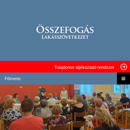
Tulajdonos tájékoztató rendszer
Főmenü