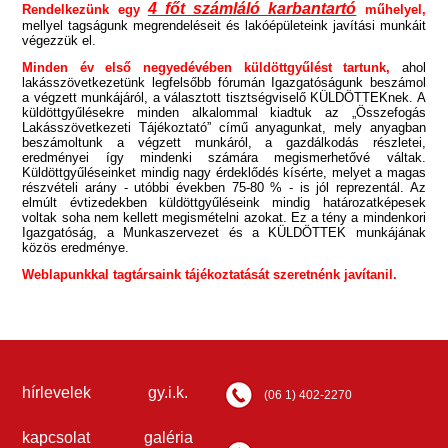
4 főt számláló karbantartó
Rendelkezünk egy
műhelyel,
mellyel tagságunk megrendeléseit és lakóépületeink javítási munkáit
végezzük el.
Minden év első negyedévében küldöttgyűlést tartunk,
ahol
lakásszövetkezetünk legfelsőbb fórumán Igazgatóságunk beszámol
a végzett munkájáról, a választott tisztségviselő KÜLDÖTTEKnek. A
küldöttgyűlésekre minden alkalommal kiadtuk az „Összefogás
Lakásszövetkezeti Tájékoztató” című anyagunkat, mely anyagban
beszámoltunk a végzett munkáról, a gazdálkodás részletei,
eredményei így mindenki számára megismerhetővé váltak.
Küldöttgyűléseinket mindig nagy érdeklődés kísérte, melyet a magas
részvételi arány - utóbbi években 75-80 % - is jól reprezentál. Az
elmúlt évtizedekben küldöttgyűléseink mindig határozatképesek
voltak soha nem kellett megismételni azokat. Ez a tény a mindenkori
Igazgatóság, a Munkaszervezet és a KÜLDÖTTEK munkájának
közös eredménye.
Weblapunkkal tagtársaink tájékoztatását szeretnénk javítanil.
hírlevelek
gy.i.k.
(06 1) 402-2270
kapcsolat
galéria