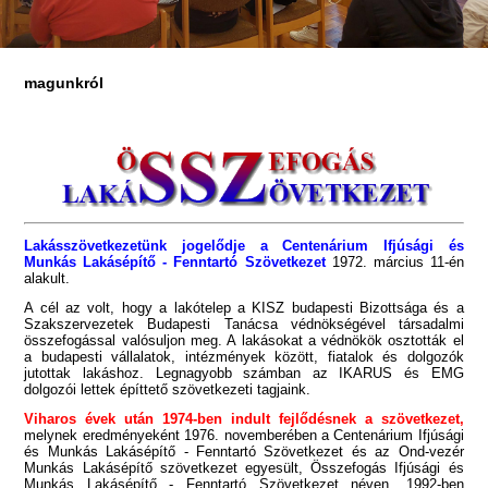
magunkról
Lakásszövetkezetünk jogelődje a Centenárium Ifjúsági és
Munkás Lakásépítő - Fenntartó Szövetkezet
1972. március 11-én
alakult.
A cél az volt, hogy a lakótelep a KISZ budapesti Bizottsága és a
Szakszervezetek Budapesti Tanácsa védnökségével társadalmi
összefogással valósuljon meg. A lakásokat a védnökök osztották el
a budapesti vállalatok, intézmények között, fiatalok és dolgozók
jutottak lakáshoz. Legnagyobb számban az IKARUS és EMG
dolgozói lettek építtető szövetkezeti tagjaink.
Viharos évek után 1974-ben indult fejlődésnek a szövetkezet,
melynek eredményeként 1976. novemberében a Centenárium Ifjúsági
és Munkás Lakásépítő - Fenntartó Szövetkezet és az Ond-vezér
Munkás Lakásépítő szövetkezet egyesült, Összefogás Ifjúsági és
Munkás Lakásépítő - Fenntartó Szövetkezet néven. 1992-ben